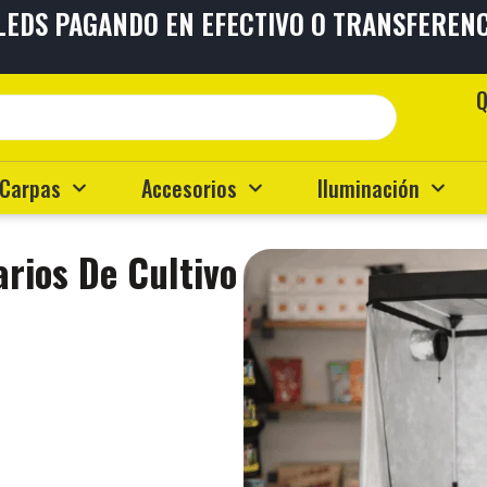
 LEDS PAGANDO EN EFECTIVO O TRANSFEREN
TAS
SIN INTERÉS
ENVÍOS A
TO
EL PAÍS
Q
Carpas
Accesorios
Iluminación
rios De Cultivo