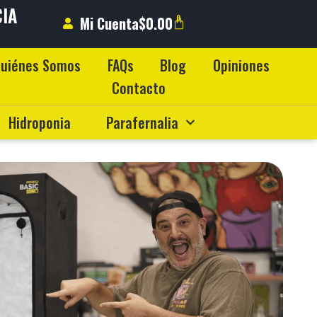
CIA
0
Mi Cuenta
$
0.00
DO
uiénes Somos
FAQs
Blog
Opiniones
Contacto
Hidroponia
Parafernalia