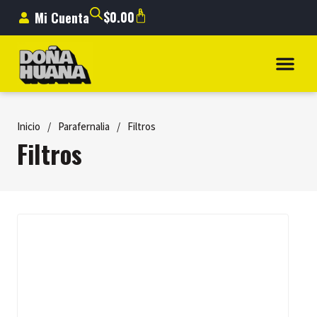
0
$
0.00
Mi Cuenta
Inicio
/
Parafernalia
/
Filtros
Filtros