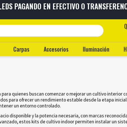
 LEDS PAGANDO EN EFECTIVO O TRANSFEREN
TAS
SIN INTERÉS
ENVÍOS A
TO
EL PAÍS
Q
Carpas
Accesorios
Iluminación
H
 para quienes buscan comenzar o mejorar un cultivo interior co
os para ofrecer un rendimiento estable desde la etapa inicial h
antener un entorno controlado.
acio disponible y la potencia necesaria, con marcas reconoci
 avanzado, estos kits de cultivo indoor permiten instalar un si