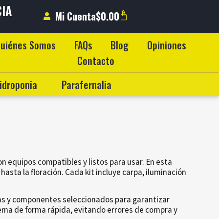
CIA
0
Mi Cuenta
$
0.00
DO
uiénes Somos
FAQs
Blog
Opiniones
Contacto
idroponia
Parafernalia
n equipos compatibles y listos para usar. En esta
asta la floración. Cada kit incluye carpa, iluminación
das y componentes seleccionados para garantizar
stema de forma rápida, evitando errores de compra y