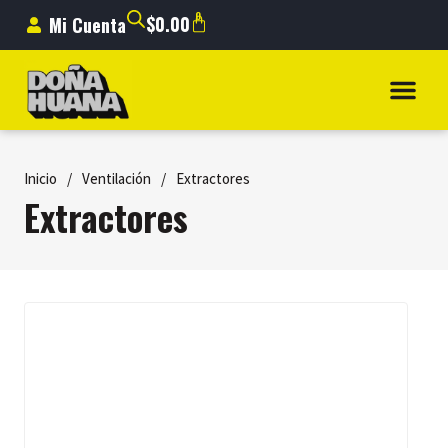
0
$
0.00
Mi Cuenta
Inicio
/
Ventilación
/
Extractores
Extractores