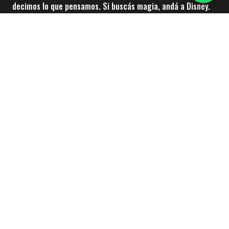
decimos lo que pensamos. Si buscás magia, andá a Disney.
En nuestra tienda encontrarás todos los productos y
accesorios necesarios para llevar tu autocultivo de interior
al siguiente nivel.
Contactanos
Tte. Gral. Juan Domingo Perón 2110 Local 5, Cdad. Evita,
Buenos Aires.
Email: Nahuel@donahuana.com.ar
Teléfono: +54 11 2496 6954
Categorías
Kits Indoor
Carpas de Cultivo
Lámparas de Cultivo
Fertilizantes