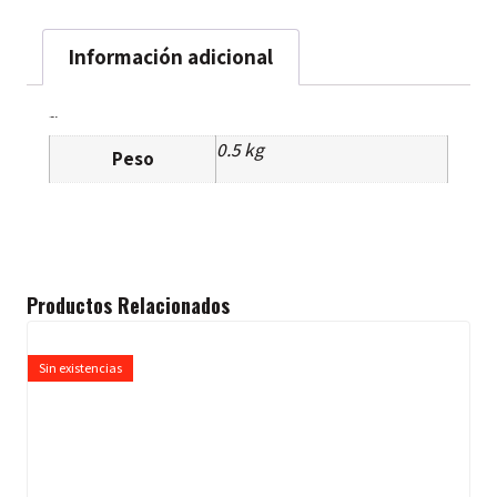
Información adicional
Información Adicional
0.5 kg
Peso
Productos Relacionados
Sin existencias