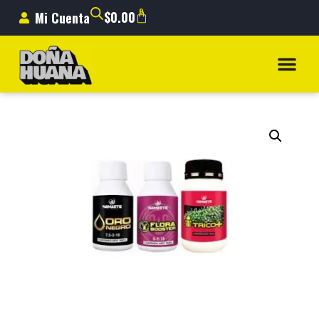
0
$
0.00
Mi Cuenta