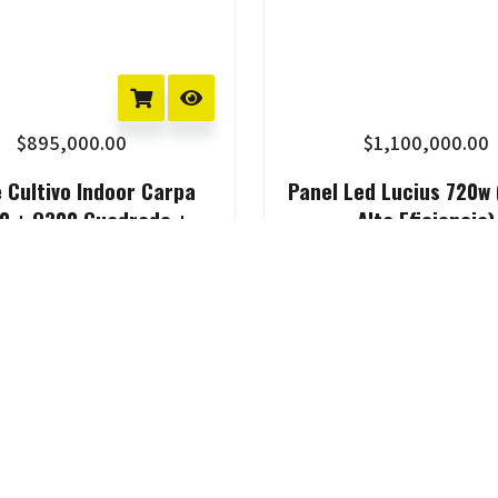
$
895,000.00
$
1,100,000.00
e Cultivo Indoor Carpa
Panel Led Lucius 720w 
0 + Q300 Cuadrado +
Alta Eficiencia)
Accesorios
Contactanos
Tte. Gral. Juan Domingo Peró
Email: Nahuel@donahuana.
decimos lo