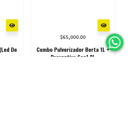
$
65,000.00
(Led De
Combo Pulverizador Berta 1L +
Preventivo 6en1 2L
n 2110 Local 5, Cdad. Evita, Buenos Aires.
com.ar