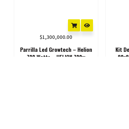
$
1,300,000.00
Parrilla Led Growtech – Helion
Kit D
720 Watts – HELION 720w
80x8
Growshop argentino, cero humo. Vendemos lo que usamos y 