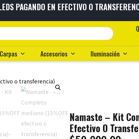
 LEDS PAGANDO EN EFECTIVO O TRANSFEREN
TAS
SIN INTERÉS
ENVÍOS A
TO
EL PAÍS
Q
Carpas
Accesorios
Iluminación
Namaste – Kit Co
Efectivo O Transfe
$
50,000.00