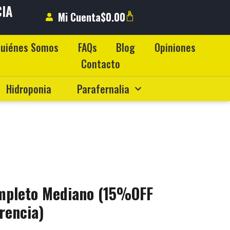
CIA
0
Mi Cuenta
$
0.00
DO
uiénes Somos
FAQs
Blog
Opiniones
Contacto
Hidroponia
Parafernalia
mpleto Mediano (15%OFF
rencia)