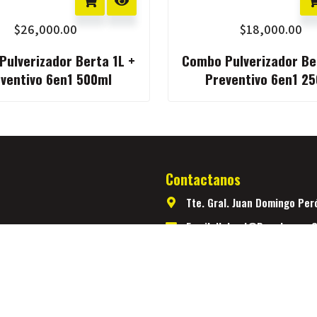
$
26,000.00
$
18,000.00
ulverizador Berta 1L +
Combo Pulverizador Be
ventivo 6en1 500ml
Preventivo 6en1 2
Contactanos
Tte. Gral. Juan Domingo Peró
Email: Nahuel@donahuana.
decimos lo
Teléfono: +54 11 2496 6954
Categorías
rios
Kits Indoor
nivel.
Carpas de Cultivo