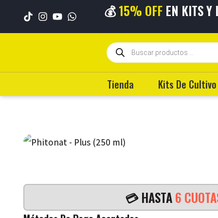
💰
15% OFF
EN KITS Y
💳 HASTA
6 CUO
Tienda
Kits De Cultivo
💳 HASTA
6 CUOT