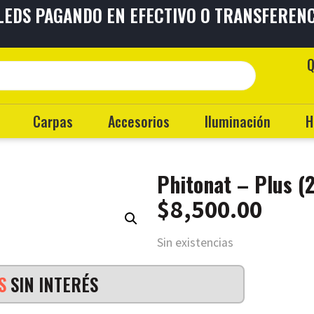
 LEDS PAGANDO EN EFECTIVO O TRANSFEREN
TAS
SIN INTERÉS
ENVÍOS A
TO
EL PAÍS
Q
Carpas
Accesorios
Iluminación
H
Phitonat – Plus (
$
8,500.00
Sin existencias
AS
SIN INTERÉS