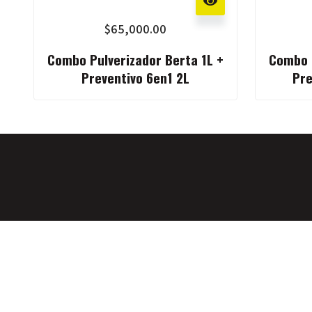
$
65,000.00
Combo Pulverizador Berta 1L +
Combo P
Preventivo 6en1 2L
Pre
Growshop argentino, cero humo. Vendemos lo que usamos y 
que pensamos. Si buscás magia, andá a Disney.
En nuestra tienda encontrarás todos los productos y acceso
necesarios para llevar tu autocultivo de interior al siguiente 