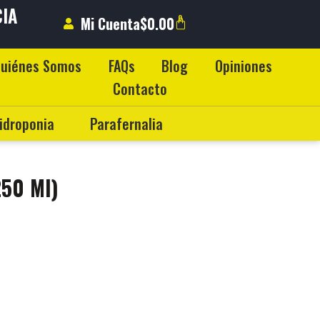
CIA
0
Mi Cuenta
$
0.00
DO
uiénes Somos
FAQs
Blog
Opiniones
Contacto
idroponia
Parafernalia
250 Ml)