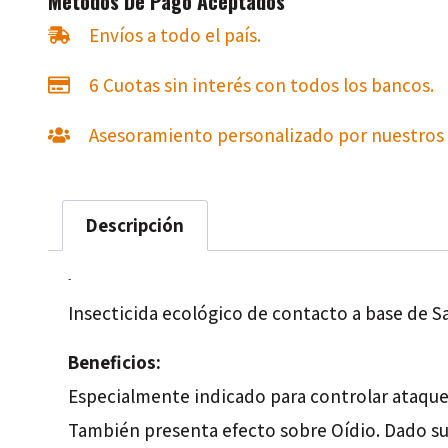
Métodos De Pago Aceptados
Envíos a todo el país.
6 Cuotas sin interés con todos los bancos.
Asesoramiento personalizado por nuestros 
Descripción
Descripción
Insecticida ecológico de contacto a base de S
Beneficios:
Especialmente indicado para controlar ataques
También presenta efecto sobre Oídio. Dado su a