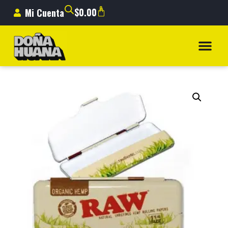
0
$
0.00
Mi Cuenta