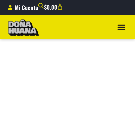
0
$
0.00
Mi Cuenta